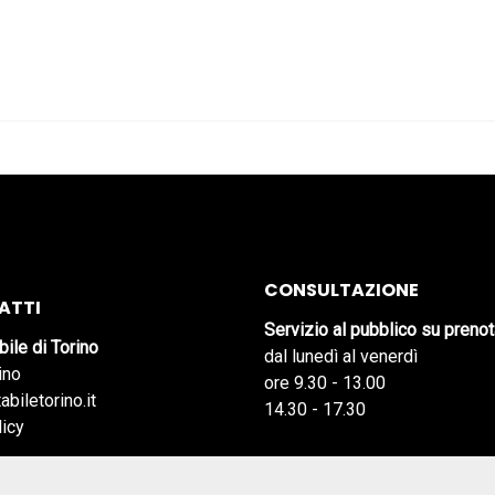
CONSULTAZIONE
ATTI
Servizio al pubblico su preno
bile di Torino
dal lunedì al venerdì
ino
ore 9.30 - 13.00
abiletorino.it
14.30 - 17.30
licy