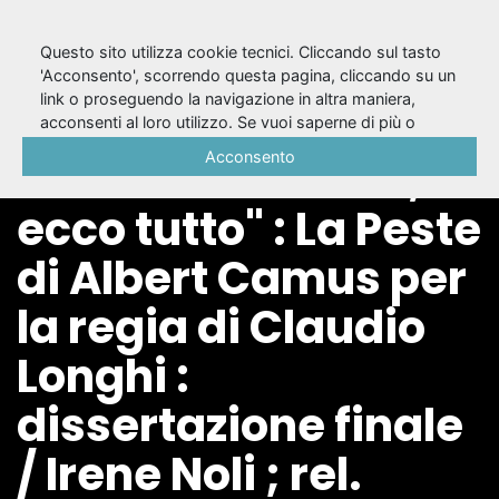
Questo sito utilizza cookie tecnici. Cliccando sul tasto
'Acconsento', scorrendo questa pagina, cliccando su un
link o proseguendo la navigazione in altra maniera,
"...Ma che vuol dire
acconsenti al loro utilizzo. Se vuoi saperne di più o
negare il consenso a tutti o ad alcuni cookie, consulta la
Acconsento
la Peste? E' la vita,
Cookie Policy
.
ecco tutto" : La Peste
di Albert Camus per
la regia di Claudio
Longhi :
dissertazione finale
/ Irene Noli ; rel.