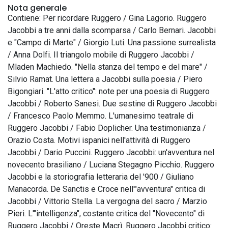
Nota generale
Contiene: Per ricordare Ruggero / Gina Lagorio. Ruggero
Jacobbi a tre anni dalla scomparsa / Carlo Bernari. Jacobbi
e "Campo di Marte" / Giorgio Luti. Una passione surrealista
/ Anna Dolfi. Il triangolo mobile di Ruggero Jacobbi /
Mladen Machiedo. "Nella stanza del tempo e del mare" /
Silvio Ramat. Una lettera a Jacobbi sulla poesia / Piero
Bigongiari. "L'atto critico": note per una poesia di Ruggero
Jacobbi / Roberto Sanesi. Due sestine di Ruggero Jacobbi
/ Francesco Paolo Memmo. L'umanesimo teatrale di
Ruggero Jacobbi / Fabio Doplicher. Una testimonianza /
Orazio Costa. Motivi ispanici nell'attività di Ruggero
Jacobbi / Dario Puccini. Ruggero Jacobbi: un'avventura nel
novecento brasiliano / Luciana Stegagno Picchio. Ruggero
Jacobbi e la storiografia letteraria del '900 / Giuliano
Manacorda. De Sanctis e Croce nell'"avventura" critica di
Jacobbi / Vittorio Stella. La vergogna del sacro / Marzio
Pieri. L'"intelligenza", costante critica del "Novecento" di
Ruggero Jacobbi / Oreste Macrì. Ruggero Jacobbi critico: