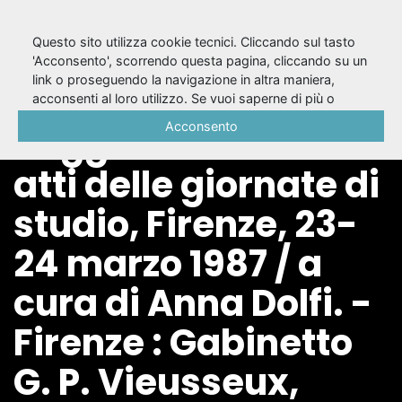
Questo sito utilizza cookie tecnici. Cliccando sul tasto
'Acconsento', scorrendo questa pagina, cliccando su un
link o proseguendo la navigazione in altra maniera,
Diciotto saggi su
acconsenti al loro utilizzo. Se vuoi saperne di più o
negare il consenso a tutti o ad alcuni cookie, consulta la
Acconsento
Ruggero Jacobbi :
Cookie Policy
.
atti delle giornate di
studio, Firenze, 23-
24 marzo 1987 / a
cura di Anna Dolfi. -
Firenze : Gabinetto
G. P. Vieusseux,