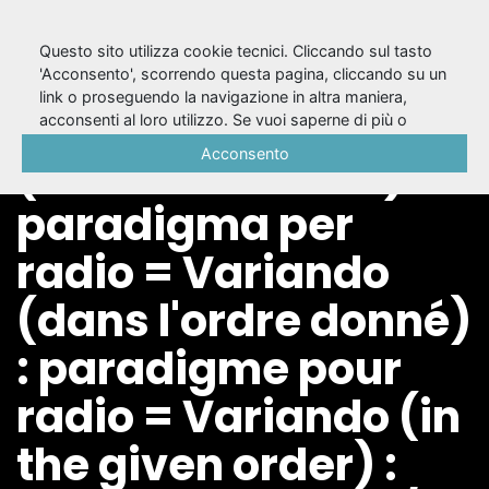
Questo sito utilizza cookie tecnici. Cliccando sul tasto
'Acconsento', scorrendo questa pagina, cliccando su un
link o proseguendo la navigazione in altra maniera,
Variando
acconsenti al loro utilizzo. Se vuoi saperne di più o
negare il consenso a tutti o ad alcuni cookie, consulta la
Acconsento
(nell'ordine dato) :
Cookie Policy
.
paradigma per
radio = Variando
(dans l'ordre donné)
: paradigme pour
radio = Variando (in
the given order) :