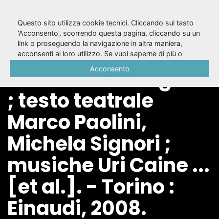
Questo sito utilizza cookie tecnici. Cliccando sul tasto
'Acconsento', scorrendo questa pagina, cliccando su un
link o proseguendo la navigazione in altra maniera,
Il sergente / regia
acconsenti al loro utilizzo. Se vuoi saperne di più o
negare il consenso a tutti o ad alcuni cookie, consulta la
Acconsento
video Marco Segato
Cookie Policy
.
; testo teatrale
Marco Paolini,
Michela Signori ;
musiche Uri Caine ...
[et al.]. - Torino :
Einaudi, 2008.