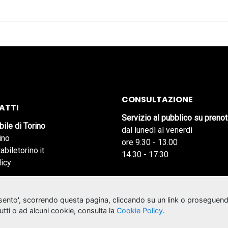
CONSULTAZIONE
ATTI
Servizio al pubblico su preno
bile di Torino
dal lunedì al venerdì
ino
ore 9.30 - 13.00
abiletorino.it
14.30 - 17.30
licy
nsento', scorrendo questa pagina, cliccando su un link o proseguend
tutti o ad alcuni cookie, consulta la
Cookie Policy
.