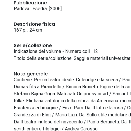
Pubblicazione
Padova : Esedra, [2006]
Descrizione fisica
167 p. ; 24 cm
Serie/collezione
Indicazione del volume - Numero coll.: 12
Titolo della serie/collezione: Saggi e materiali universitari
Nota generale
Contiene: Per un teatro ideale: Coleridge e la scena / Paola
Dumas fils a Pirandello / Simona Brunetti. Figure della sogl
Stefano Bajma Griga. Materiali: On poesy or art / Samuel
Rilke. Eliotiana: antologia della critica: da Americana: raccol
Esistenza ed imagine / Enzo Paci. Da: Il loto e la rosa / Gio
Grandezza di Eliot / Mario Luzi. Da: Sullo stile modulare di
Da Il teatro inglese del novecento / Paolo Bertinetti. Da: Il
scritti critici e filologici / Andrea Carosso