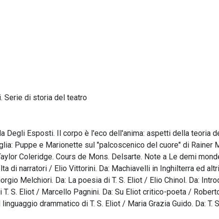
. Serie di storia del teatro
 Degli Esposti. Il corpo è l'eco dell'anima: aspetti della teoria de
ia: Puppe e Marionette sul "palcoscenico del cuore" di Rainer Maria
 Taylor Coleridge. Cours de Mons. Delsarte. Note a Le demi mond
ta di narratori / Elio Vittorini. Da: Machiavelli in Inghilterra ed alt
rgio Melchiori. Da: La poesia di T. S. Eliot / Elio Chinol. Da: Intro
 T. S. Eliot / Marcello Pagnini. Da: Su Eliot critico-poeta / Rober
 linguaggio drammatico di T. S. Eliot / Maria Grazia Guido. Da: T. S