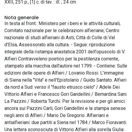
XXII, 251 p., [1] c. di tav. : ill. ; 24 cm
Nota generale
In testa al front.: Ministero per i beni e le attività culturali;
Comitato nazionale per le celebrazioni alfieriane; Centro
nazionale di studi alfieriani di Asti; Città di Colle di Val
d'Elsa, Assessorato alla cultura. - Segue: riproduzione
integrale della ristampa anastatica 2001 dell'opuscolo di V.
Alfieri Contravveleno poetico per la pestilenza corrente,
stampato alla macchia dall'autore nel 1799. - Contiene: Sulle
edizioni delle opere di Alfieri / Lovanio Rossi. L'immagine
di Siena nella "Vita" e nell'Epistolario / Guido Santato. Alfieri
da nord a Sud: verso il "fausto etrusco cielo" / Adele Dei.
Vittorio Alfieri e Francesco Gori Gandellini / Bernardina Sani.
La Pazzini / Roberta Turchi. Per la revisione e per gli amici:
ancora sui Pazzini Carli, Gori Gandellini e la stampa senese
negli anni di Alfieri / Mario De Gregorio. Alfieriani e
antialfieriani: due partiti a Siena nel 1784 / Marco Fioravanti.
Una lettera sconosciuta di Vittorio Alfieri alla sorella Giulia: