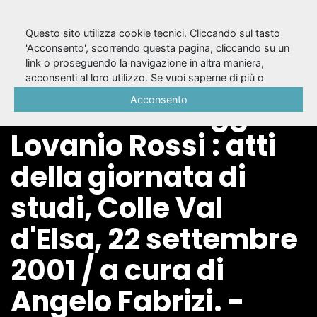
Questo sito utilizza cookie tecnici. Cliccando sul tasto
'Acconsento', scorrendo questa pagina, cliccando su un
link o proseguendo la navigazione in altra maniera,
Alfieri a Siena e
acconsenti al loro utilizzo. Se vuoi saperne di più o
negare il consenso a tutti o ad alcuni cookie, consulta la
Acconsento
dintorni : omaggio a
Cookie Policy
.
Lovanio Rossi : atti
della giornata di
studi, Colle Val
d'Elsa, 22 settembre
2001 / a cura di
Angelo Fabrizi. -