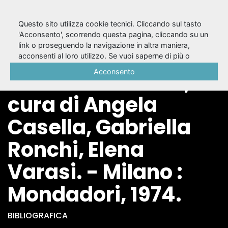
Questo sito utilizza cookie tecnici. Cliccando sul tasto
'Acconsento', scorrendo questa pagina, cliccando su un
link o proseguendo la navigazione in altra maniera,
4.: Commedie /
acconsenti al loro utilizzo. Se vuoi saperne di più o
negare il consenso a tutti o ad alcuni cookie, consulta la
Acconsento
Ludovico Ariosto ; a
Cookie Policy
.
cura di Angela
Casella, Gabriella
Ronchi, Elena
Varasi. - Milano :
Mondadori, 1974.
BIBLIOGRAFICA