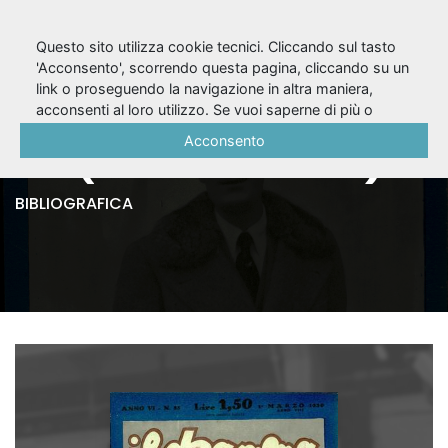
Questo sito utilizza cookie tecnici. Cliccando sul tasto
'Acconsento', scorrendo questa pagina, cliccando su un
link o proseguendo la navigazione in altra maniera,
Il Dramma, A. VI, n.
acconsenti al loro utilizzo. Se vuoi saperne di più o
negare il consenso a tutti o ad alcuni cookie, consulta la
Acconsento
85 (1° marzo 1930)
Cookie Policy
.
BIBLIOGRAFICA