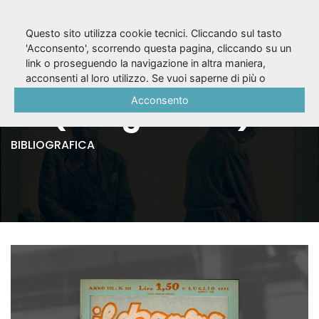
Questo sito utilizza cookie tecnici. Cliccando sul tasto
'Acconsento', scorrendo questa pagina, cliccando su un
link o proseguendo la navigazione in altra maniera,
Il Dramma, A. VII, n.
acconsenti al loro utilizzo. Se vuoi saperne di più o
negare il consenso a tutti o ad alcuni cookie, consulta la
Acconsento
117 (1° luglio 1931)
Cookie Policy
.
BIBLIOGRAFICA