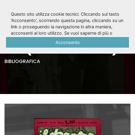
Questo sito utilizza cookie tecnici. Cliccando sul tasto
'Acconsento', scorrendo questa pagina, cliccando su un
link o proseguendo la navigazione in altra maniera,
Il Dramma, A. IX, n.
acconsenti al loro utilizzo. Se vuoi saperne di più o
negare il consenso a tutti o ad alcuni cookie, consulta la
Acconsento
157 (1° marzo 1933)
Cookie Policy
.
BIBLIOGRAFICA