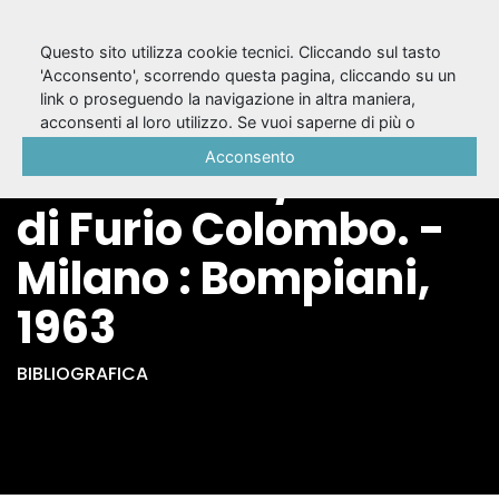
Questo sito utilizza cookie tecnici. Cliccando sul tasto
'Acconsento', scorrendo questa pagina, cliccando su un
link o proseguendo la navigazione in altra maniera,
Nuovo teatro
acconsenti al loro utilizzo. Se vuoi saperne di più o
negare il consenso a tutti o ad alcuni cookie, consulta la
Acconsento
americano / a cura
Cookie Policy
.
di Furio Colombo. -
Milano : Bompiani,
1963
BIBLIOGRAFICA