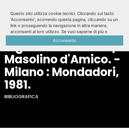
Questo sito utilizza cookie tecnici. Cliccando sul tasto
'Acconsento', scorrendo questa pagina, cliccando su un
link o proseguendo la navigazione in altra maniera,
Dieci secoli di teatro
acconsenti al loro utilizzo. Se vuoi saperne di più o
negare il consenso a tutti o ad alcuni cookie, consulta la
Acconsento
inglese : 970-1980 /
Cookie Policy
.
Masolino d'Amico. -
Milano : Mondadori,
1981.
BIBLIOGRAFICA