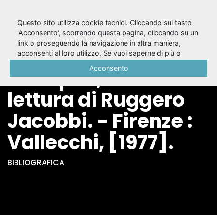
Questo sito utilizza cookie tecnici. Cliccando sul tasto
'Acconsento', scorrendo questa pagina, cliccando su un
link o proseguendo la navigazione in altra maniera,
Ibsen / Scipio
acconsenti al loro utilizzo. Se vuoi saperne di più o
negare il consenso a tutti o ad alcuni cookie, consulta la
Acconsento
Slataper ; invito alla
Cookie Policy
.
lettura di Ruggero
Jacobbi. - Firenze :
Vallecchi, [1977].
BIBLIOGRAFICA