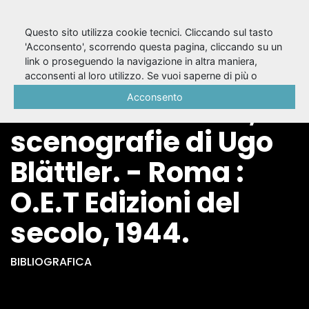
Questo sito utilizza cookie tecnici. Cliccando sul tasto
'Acconsento', scorrendo questa pagina, cliccando su un
link o proseguendo la navigazione in altra maniera,
Tecnica del teatro /
acconsenti al loro utilizzo. Se vuoi saperne di più o
negare il consenso a tutti o ad alcuni cookie, consulta la
Acconsento
Lucio Chiavarelli ;
Cookie Policy
.
scenografie di Ugo
Blättler. - Roma :
O.E.T Edizioni del
secolo, 1944.
BIBLIOGRAFICA