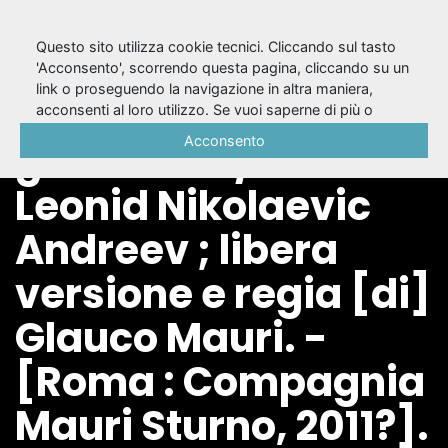
Questo sito utilizza cookie tecnici. Cliccando sul tasto
'Acconsento', scorrendo questa pagina, cliccando su un
link o proseguendo la navigazione in altra maniera,
Quello che prende
acconsenti al loro utilizzo. Se vuoi saperne di più o
negare il consenso a tutti o ad alcuni cookie, consulta la
Acconsento
gli schiaffi / da
Cookie Policy
.
Leonid Nikolaevic
Andreev ; libera
versione e regia [di]
Glauco Mauri. -
[Roma : Compagnia
Mauri Sturno, 2011?].