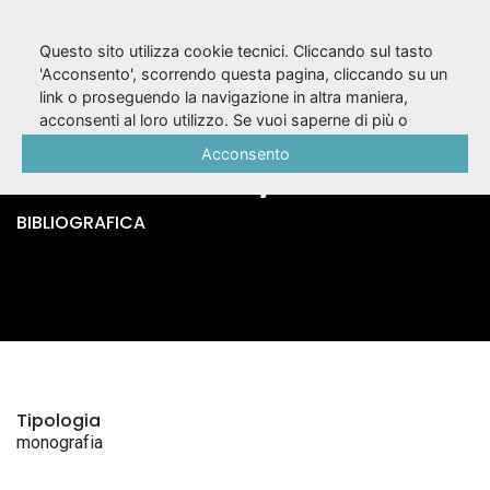
Questo sito utilizza cookie tecnici. Cliccando sul tasto
'Acconsento', scorrendo questa pagina, cliccando su un
link o proseguendo la navigazione in altra maniera,
Ariosto. - Milano : A.
acconsenti al loro utilizzo. Se vuoi saperne di più o
negare il consenso a tutti o ad alcuni cookie, consulta la
Acconsento
Mondadori, 2013.
Cookie Policy
.
BIBLIOGRAFICA
Tipologia
monografia