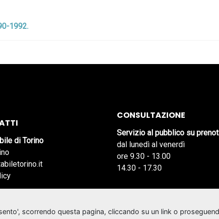
990-1992.
CONSULTAZIONE
ATTI
Servizio al pubblico su preno
bile di Torino
dal lunedì al venerdì
ino
ore 9.30 - 13.00
abiletorino.it
14.30 - 17.30
licy
nsento', scorrendo questa pagina, cliccando su un link o proseguend