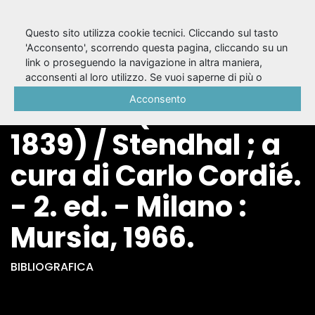
Questo sito utilizza cookie tecnici. Cliccando sul tasto
'Acconsento', scorrendo questa pagina, cliccando su un
link o proseguendo la navigazione in altra maniera,
1: Romanzi e
acconsenti al loro utilizzo. Se vuoi saperne di più o
negare il consenso a tutti o ad alcuni cookie, consulta la
Acconsento
racconti (1826-
Cookie Policy
.
1839) / Stendhal ; a
cura di Carlo Cordié.
- 2. ed. - Milano :
Mursia, 1966.
BIBLIOGRAFICA