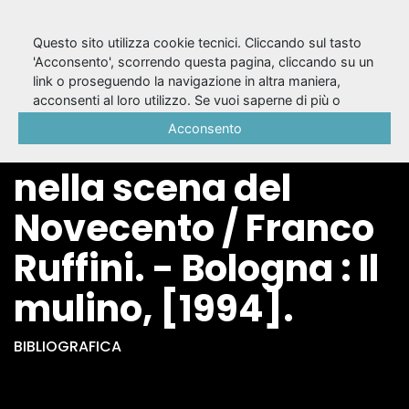
Questo sito utilizza cookie tecnici. Cliccando sul tasto
'Acconsento', scorrendo questa pagina, cliccando su un
link o proseguendo la navigazione in altra maniera,
Teatro e boxe :
acconsenti al loro utilizzo. Se vuoi saperne di più o
negare il consenso a tutti o ad alcuni cookie, consulta la
Acconsento
L'"atleta del cuore"
Cookie Policy
.
nella scena del
Novecento / Franco
Ruffini. - Bologna : Il
mulino, [1994].
BIBLIOGRAFICA