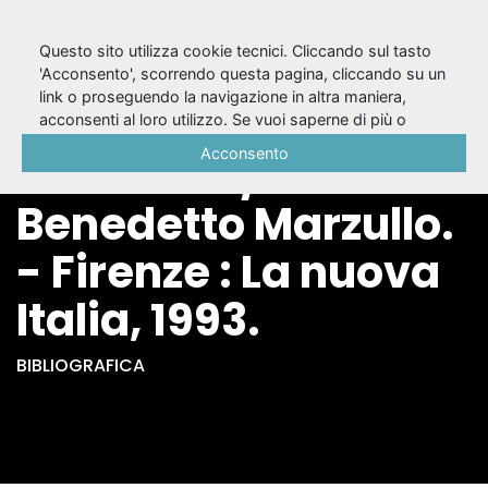
Questo sito utilizza cookie tecnici. Cliccando sul tasto
'Acconsento', scorrendo questa pagina, cliccando su un
link o proseguendo la navigazione in altra maniera,
I sofismi di
acconsenti al loro utilizzo. Se vuoi saperne di più o
negare il consenso a tutti o ad alcuni cookie, consulta la
Acconsento
Prometeo /
Cookie Policy
.
Benedetto Marzullo.
- Firenze : La nuova
Italia, 1993.
BIBLIOGRAFICA