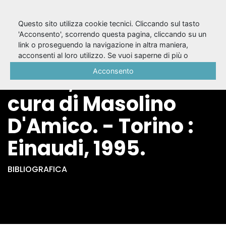
Questo sito utilizza cookie tecnici. Cliccando sul tasto
'Acconsento', scorrendo questa pagina, cliccando su un
link o proseguendo la navigazione in altra maniera,
Vetri rotti / Arthur
acconsenti al loro utilizzo. Se vuoi saperne di più o
negare il consenso a tutti o ad alcuni cookie, consulta la
Acconsento
Miller ; traduzione e
Cookie Policy
.
cura di Masolino
D'Amico. - Torino :
Einaudi, 1995.
BIBLIOGRAFICA