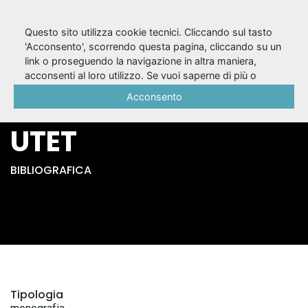
Questo sito utilizza cookie tecnici. Cliccando sul tasto
'Acconsento', scorrendo questa pagina, cliccando su un
link o proseguendo la navigazione in altra maniera,
Opere di Ludovico
acconsenti al loro utilizzo. Se vuoi saperne di più o
negare il consenso a tutti o ad alcuni cookie, consulta la
Acconsento
Ariosto. - Torino :
Cookie Policy
.
UTET
BIBLIOGRAFICA
Tipologia