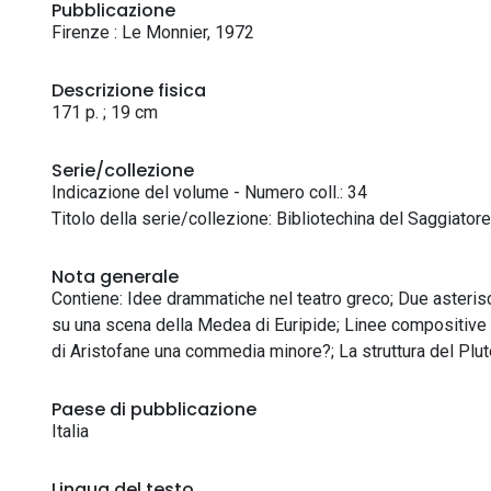
Pubblicazione
Firenze : Le Monnier, 1972
Descrizione fisica
171 p. ; 19 cm
Serie/collezione
Indicazione del volume - Numero coll.: 34
Titolo della serie/collezione: Bibliotechina del Saggiatore
Nota generale
Contiene: Idee drammatiche nel teatro greco; Due asterisch
su una scena della Medea di Euripide; Linee compositive de
di Aristofane una commedia minore?; La struttura del Plut
Paese di pubblicazione
Italia
Lingua del testo