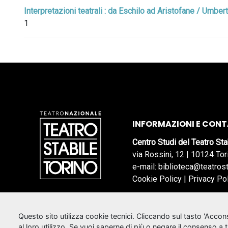
Interpretazioni teatrali : da Eschilo ad Aristofane / Umbert
1
INFORMAZIONI E CONT
Centro Studi del Teatro Sta
via Rossini, 12 | 10124 Tor
e-mail: biblioteca@teatrost
Cookie Policy
|
Privacy Po
Questo sito utilizza cookie tecnici. Cliccando sul tasto 'Acco
al loro utilizzo. Se vuoi saperne di più o negare il consenso a 