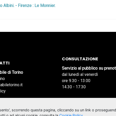
o Albini. - Firenze : Le Monnier.
CONSULTAZIONE
ATTI
Servizio al pubblico su preno
bile di Torino
dal lunedì al venerdì
ino
ore 9.30 - 13.00
abiletorino.it
14.30 - 17.30
licy
nsento', scorrendo questa pagina, cliccando su un link o proseguend
tutti o ad alcuni cookie, consulta la
Cookie Policy
.