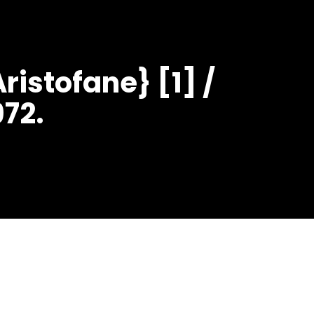
Aristofane} [1] /
972.