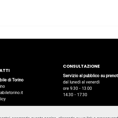
CONSULTAZIONE
ATTI
Servizio al pubblico su preno
bile di Torino
dal lunedì al venerdì
ino
ore 9.30 - 13.00
abiletorino.it
14.30 - 17.30
licy