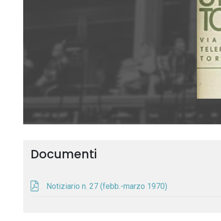
Documenti
Notiziario n. 27 (febb.-marzo 1970)