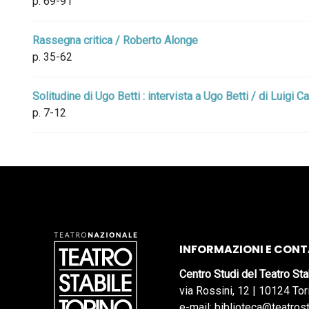
p. 69-91
Rassegna critica / Roberto Alonge
p. 35-62
Solitudine di Ugo Betti : intervista a Ugo Betti / di Luigi Ca
p. 7-12
INFORMAZIONI E CONT
Centro Studi del Teatro Sta
via Rossini, 12 | 10124 Tor
e-mail: biblioteca@teatrost