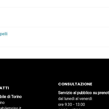
pelli
CONSULTAZIONE
ATTI
Servizio al pubblico su preno
bile di Torino
dal lunedì al venerdì
ino
ore 9.30 - 13.00
abiletorino.it