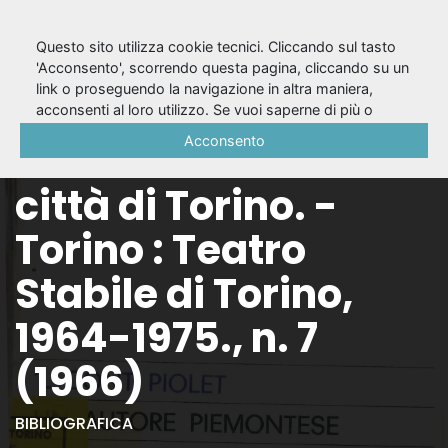
Questo sito utilizza cookie tecnici. Cliccando sul tasto
'Acconsento', scorrendo questa pagina, cliccando su un
link o proseguendo la navigazione in altra maniera,
I quaderni del
acconsenti al loro utilizzo. Se vuoi saperne di più o
negare il consenso a tutti o ad alcuni cookie, consulta la
Acconsento
Teatro Stabile della
Cookie Policy
.
città di Torino. -
Torino : Teatro
Stabile di Torino,
1964-1975., n. 7
(1966)
BIBLIOGRAFICA