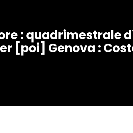
nore : quadrimestrale di
er [poi] Genova : Costa