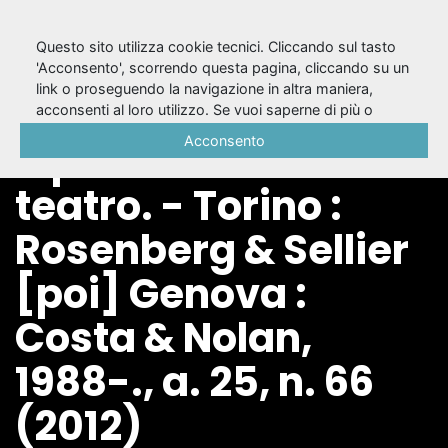
Questo sito utilizza cookie tecnici. Cliccando sul tasto
'Acconsento', scorrendo questa pagina, cliccando su un
link o proseguendo la navigazione in altra maniera,
Il Castello di Elsinore
acconsenti al loro utilizzo. Se vuoi saperne di più o
negare il consenso a tutti o ad alcuni cookie, consulta la
Acconsento
: quadrimestrale di
Cookie Policy
.
teatro. - Torino :
Rosenberg & Sellier
[poi] Genova :
Costa & Nolan,
1988-., a. 25, n. 66
(2012)