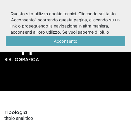
Questo sito utilizza cookie tecnici. Cliccando sul tasto
'Acconsento', scorrendo questa pagina, cliccando su un
link o proseguendo la navigazione in altra maniera,
Amicizia / E. De
acconsenti al loro utilizzo. Se vuoi saperne di più o
negare il consenso a tutti o ad alcuni cookie, consulta la
Acconsento
Filippo
Cookie Policy
.
BIBLIOGRAFICA
Tipologia
titolo analitico