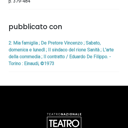
p. 379-484
pubblicato con
2: Mia famiglia ; De Pretore Vincenzo ; Sabato,
domenica e lunedì ; Il sindaco del rione Sanità ; L'arte
della commedia ; Il contratto / Eduardo De Filippo. -
Torino : Einaudi, ©1973