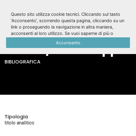
Questo sito utilizza cookie tecnici. Cliccando sul tasto
'Acconsento', scorrendo questa pagina, cliccando su un
link o proseguendo la navigazione in altra maniera,
Sabato, domenica e
acconsenti al loro utilizzo. Se vuoi saperne di più o
negare il consenso a tutti o ad alcuni cookie, consulta la
Acconsento
lunedì / E. De Filippo
Cookie Policy
.
BIBLIOGRAFICA
Tipologia
titolo analitico