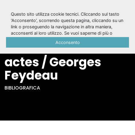
Questo sito utilizza cookie tecnici. Cliccando sul tasto
'Acconsento', scorrendo questa pagina, cliccando su un
link o proseguendo la navigazione in altra maniera,
Un fil à la patte :
acconsenti al loro utilizzo. Se vuoi saperne di più o
negare il consenso a tutti o ad alcuni cookie, consulta la
Acconsento
comédie en trois
Cookie Policy
.
actes / Georges
Feydeau
BIBLIOGRAFICA