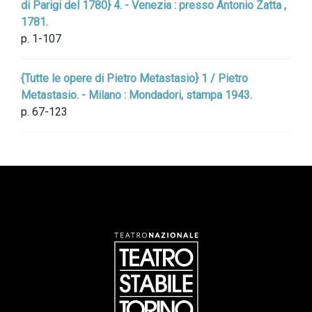
di Parigi del 1780} 4. - Venezia : presso Antonio Zatta ,
1781.
p. 1-107
{Tutte le opere di Pietro Metastasio} 1 / Pietro
Metastasio. - Milano : Mondadori, stampa 1943.
p. 67-123