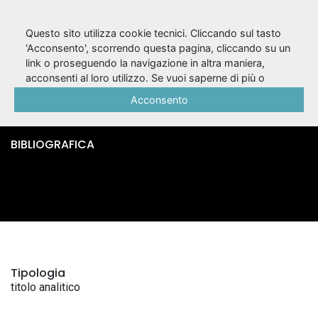
Questo sito utilizza cookie tecnici. Cliccando sul tasto
'Acconsento', scorrendo questa pagina, cliccando su un
link o proseguendo la navigazione in altra maniera,
Siroe / Pietro
acconsenti al loro utilizzo. Se vuoi saperne di più o
negare il consenso a tutti o ad alcuni cookie, consulta la
Acconsento
Metastasio
Cookie Policy
.
BIBLIOGRAFICA
Tipologia
titolo analitico