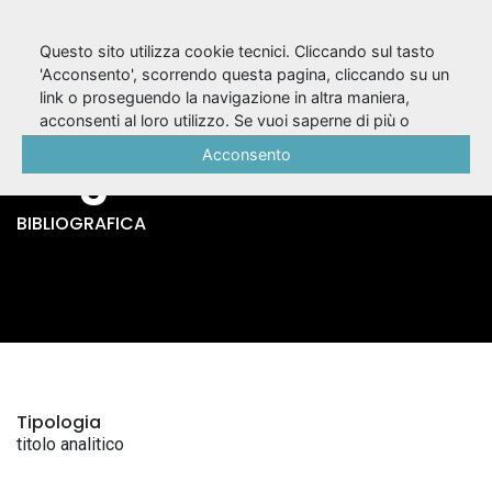
Questo sito utilizza cookie tecnici. Cliccando sul tasto
'Acconsento', scorrendo questa pagina, cliccando su un
link o proseguendo la navigazione in altra maniera,
Così è (se vi pare) /
acconsenti al loro utilizzo. Se vuoi saperne di più o
negare il consenso a tutti o ad alcuni cookie, consulta la
Acconsento
Luigi Pirandello
Cookie Policy
.
BIBLIOGRAFICA
Tipologia
titolo analitico