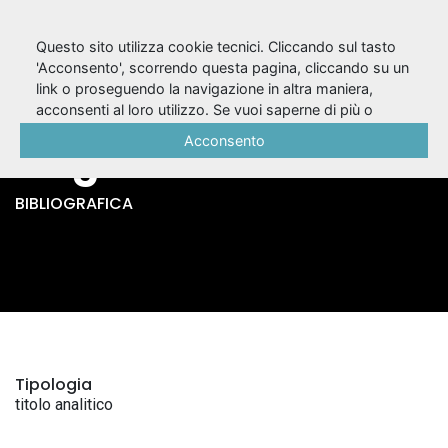
Questo sito utilizza cookie tecnici. Cliccando sul tasto
'Acconsento', scorrendo questa pagina, cliccando su un
link o proseguendo la navigazione in altra maniera,
Il berretto a sonagli /
acconsenti al loro utilizzo. Se vuoi saperne di più o
negare il consenso a tutti o ad alcuni cookie, consulta la
Acconsento
Luigi Pirandello
Cookie Policy
.
BIBLIOGRAFICA
Tipologia
titolo analitico