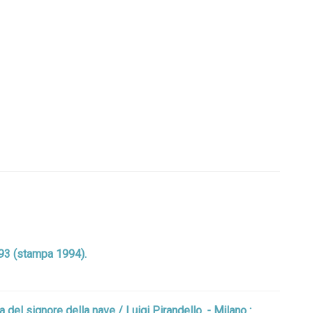
993 (stampa 1994).
a del signore della nave / Luigi Pirandello. - Milano :