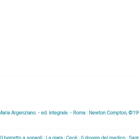
e Maria Argenziano. - ed. integrale. - Roma : Newton Compton, ©1
l berretto a sonagli ; La giara ; Cecè ; Il dovere del medico ; Sagr