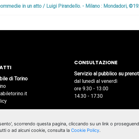
 : commedie in un atto / Luigi Pirandello. - Milano : Mondadori, ©1
CONSULTAZIONE
ATTI
Servizio al pubblico su preno
bile di Torino
dal lunedì al venerdì
ino
ore 9.30 - 13.00
abiletorino.it
14.30 - 17.30
licy
nsento', scorrendo questa pagina, cliccando su un link o proseguend
tutti o ad alcuni cookie, consulta la
Cookie Policy
.