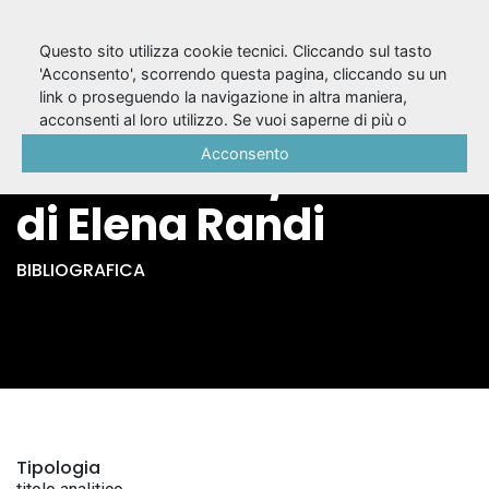
Questo sito utilizza cookie tecnici. Cliccando sul tasto
'Acconsento', scorrendo questa pagina, cliccando su un
link o proseguendo la navigazione in altra maniera,
Antologia di scritti
acconsenti al loro utilizzo. Se vuoi saperne di più o
negare il consenso a tutti o ad alcuni cookie, consulta la
Acconsento
Delsartiani / a cura
Cookie Policy
.
di Elena Randi
BIBLIOGRAFICA
Tipologia