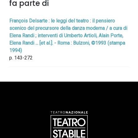
fa parte di
François Delsarte : le leggi del teatro : il pensiero
scenico del precursore della danza moderna / a cura di
Elena Randi ; interventi di Umberto Artioli, Alain Porte,
Elena Randi ... [et al.]. - Roma : Bulzoni, ©1993 (stampa
1994)
p. 143-272