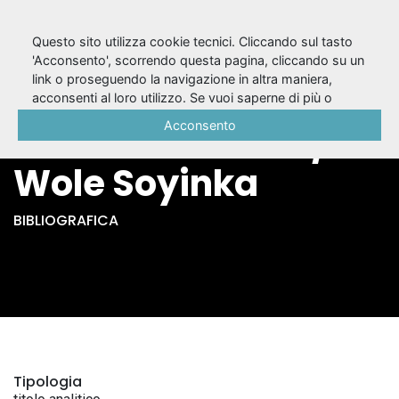
Questo sito utilizza cookie tecnici. Cliccando sul tasto
'Acconsento', scorrendo questa pagina, cliccando su un
link o proseguendo la navigazione in altra maniera,
La metamorfosi di
acconsenti al loro utilizzo. Se vuoi saperne di più o
negare il consenso a tutti o ad alcuni cookie, consulta la
Acconsento
Fratel Geronimo /
Cookie Policy
.
Wole Soyinka
BIBLIOGRAFICA
Tipologia