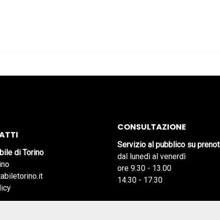
CONSULTAZIONE
ATTI
Servizio al pubblico su preno
bile di Torino
dal lunedì al venerdì
ino
ore 9.30 - 13.00
abiletorino.it
14.30 - 17.30
licy