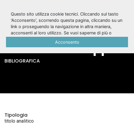
Questo sito utilizza cookie tecnici. Cliccando sul tasto
'Acconsento', scorrendo questa pagina, cliccando su un
link o proseguendo la navigazione in altra maniera,
La grande magia /
acconsenti al loro utilizzo. Se vuoi saperne di più o
negare il consenso a tutti o ad alcuni cookie, consulta la
Acconsento
Eduardo De Filippo
Cookie Policy
.
BIBLIOGRAFICA
Tipologia
titolo analitico