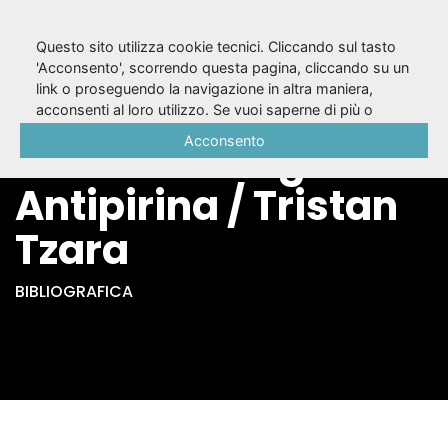
Questo sito utilizza cookie tecnici. Cliccando sul tasto
'Acconsento', scorrendo questa pagina, cliccando su un
link o proseguendo la navigazione in altra maniera,
La prima avventura
acconsenti al loro utilizzo. Se vuoi saperne di più o
negare il consenso a tutti o ad alcuni cookie, consulta la
Acconsento
celeste del signor
Cookie Policy
.
Antipirina / Tristan
Tzara
BIBLIOGRAFICA