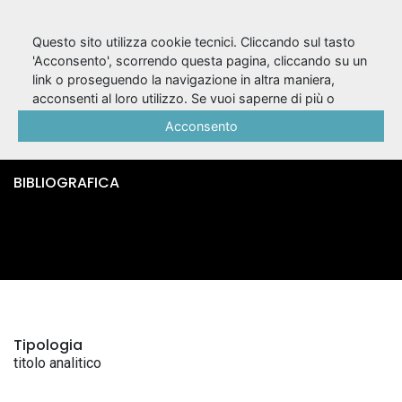
Questo sito utilizza cookie tecnici. Cliccando sul tasto
'Acconsento', scorrendo questa pagina, cliccando su un
link o proseguendo la navigazione in altra maniera,
Giulietta e Romeo /
acconsenti al loro utilizzo. Se vuoi saperne di più o
negare il consenso a tutti o ad alcuni cookie, consulta la
Acconsento
Matteo Bandello
Cookie Policy
.
BIBLIOGRAFICA
Tipologia
titolo analitico