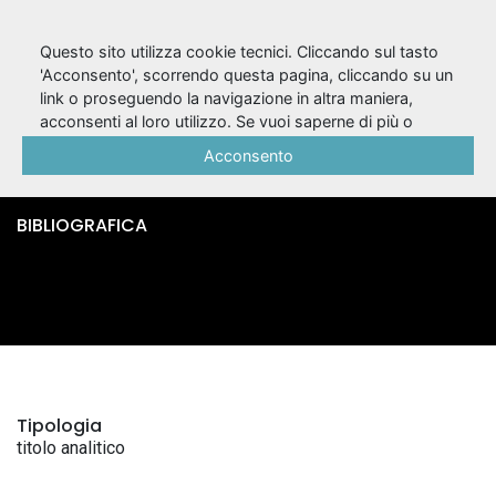
Questo sito utilizza cookie tecnici. Cliccando sul tasto
'Acconsento', scorrendo questa pagina, cliccando su un
link o proseguendo la navigazione in altra maniera,
Adriana / Luigi
acconsenti al loro utilizzo. Se vuoi saperne di più o
negare il consenso a tutti o ad alcuni cookie, consulta la
Acconsento
Groto.
Cookie Policy
.
BIBLIOGRAFICA
Tipologia
titolo analitico