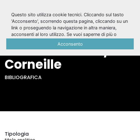
Questo sito utilizza cookie tecnici. Cliccando sul tasto
'Acconsento', scorrendo questa pagina, cliccando su un
link o proseguendo la navigazione in altra maniera,
La galerie du palais
acconsenti al loro utilizzo. Se vuoi saperne di più o
negare il consenso a tutti o ad alcuni cookie, consulta la
Acconsento
ou l'amie rivale / P.
Cookie Policy
.
Corneille
BIBLIOGRAFICA
Tipologia