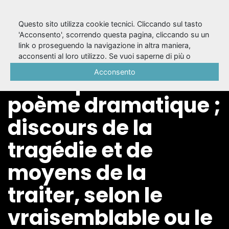
Questo sito utilizza cookie tecnici. Cliccando sul tasto
'Acconsento', scorrendo questa pagina, cliccando su un
link o proseguendo la navigazione in altra maniera,
Discours de l'utilité
acconsenti al loro utilizzo. Se vuoi saperne di più o
negare il consenso a tutti o ad alcuni cookie, consulta la
Acconsento
et des parties du
Cookie Policy
.
poème dramatique ;
discours de la
tragédie et de
moyens de la
traiter, selon le
vraisemblable ou le