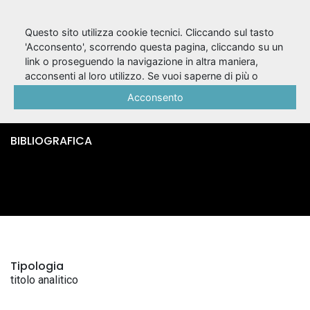
Questo sito utilizza cookie tecnici. Cliccando sul tasto
'Acconsento', scorrendo questa pagina, cliccando su un
link o proseguendo la navigazione in altra maniera,
'O fatto 'e cronaca /
acconsenti al loro utilizzo. Se vuoi saperne di più o
negare il consenso a tutti o ad alcuni cookie, consulta la
Acconsento
Raffaele Viviani
Cookie Policy
.
BIBLIOGRAFICA
Tipologia
titolo analitico