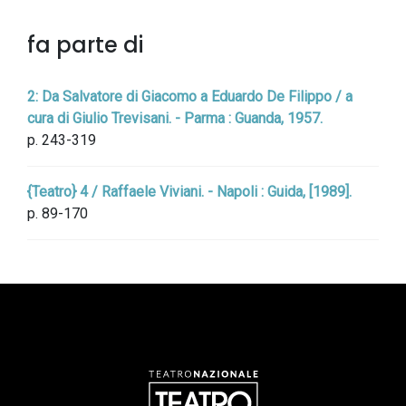
fa parte di
2: Da Salvatore di Giacomo a Eduardo De Filippo / a
cura di Giulio Trevisani. - Parma : Guanda, 1957.
p. 243-319
{Teatro} 4 / Raffaele Viviani. - Napoli : Guida, [1989].
p. 89-170