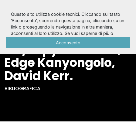
Questo sito utilizza cookie tecnici. Cliccando sul tasto
'Acconsento', scorrendo questa pagina, cliccando su un
link o proseguendo la navigazione in altra maniera,
Quando spuntano le
acconsenti al loro utilizzo. Se vuoi saperne di più o
negare il consenso a tutti o ad alcuni cookie, consulta la
Acconsento
ali / Vipya Harawa,
Cookie Policy
.
Edge Kanyongolo,
David Kerr.
BIBLIOGRAFICA