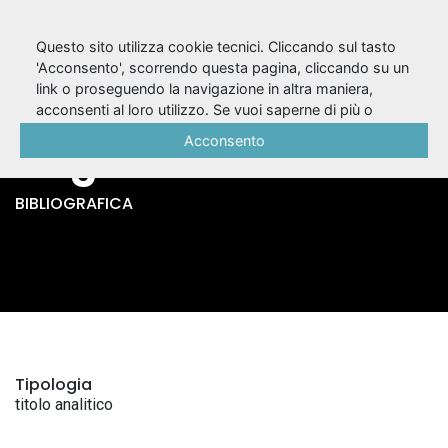
Questo sito utilizza cookie tecnici. Cliccando sul tasto
'Acconsento', scorrendo questa pagina, cliccando su un
link o proseguendo la navigazione in altra maniera,
La favola d'Orfeo /
acconsenti al loro utilizzo. Se vuoi saperne di più o
negare il consenso a tutti o ad alcuni cookie, consulta la
Acconsento
Angelo Poliziano
Cookie Policy
.
BIBLIOGRAFICA
Tipologia
titolo analitico