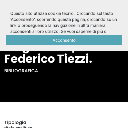
Questo sito utilizza cookie tecnici. Cliccando sul tasto
'Acconsento', scorrendo questa pagina, cliccando su un
link o proseguendo la navigazione in altra maniera,
Ritratto dell'attore
acconsenti al loro utilizzo. Se vuoi saperne di più o
negare il consenso a tutti o ad alcuni cookie, consulta la
Acconsento
da giovane /
Cookie Policy
.
Federico Tiezzi.
BIBLIOGRAFICA
Tipologia